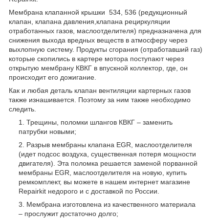
Мембрана клапанной крышки 534, 536 (редукционный
клапан, клапана давления,клапана рециркуляции
отработанных газов, маслоотделителя) предназначена для
снижения выхода вредных веществ в атмосферу через
выхлопную систему. Продукты сгорания (отработавший газ)
которые скопились в картере мотора поступают через
открытую мембрану КВКГ в впускной коллектор, где, он
происходит его дожигание.
Как и любая деталь клапан вентиляции картерных газов
также изнашивается. Поэтому за ним также необходимо
следить.
Трещины, поломки шлангов КВКГ – заменить
патрубки новыми;
Разрыв мембраны клапана EGR, маслоотделителя
(идет подсос воздуха, существенная потеря мощности
двигателя). Эта поломка решается заменой порванной
мембраны EGR, маслоотделителя на новую, купить
ремкомплект, вы можете в нашем интернет магазине
Repairkit недорого и с доставкой по России.
Мембрана изготовлена из качественного материала
– прослужит достаточно долго;