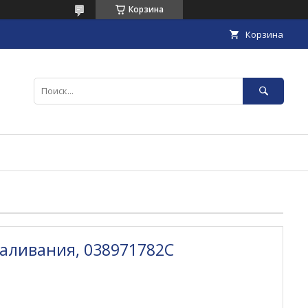
Корзина
Корзина
каливания, 038971782C