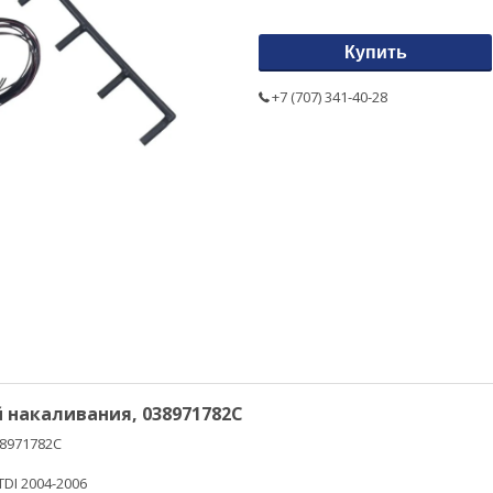
Купить
+7 (707) 341-40-28
 накаливания, 038971782C
38971782C
TDI 2004-2006