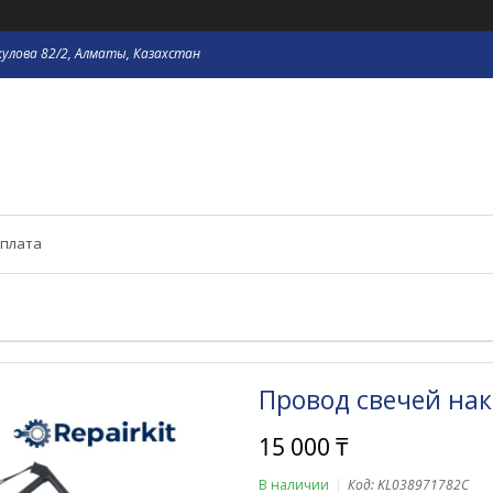
кулова 82/2, Алматы, Казахстан
оплата
Провод свечей на
15 000 ₸
В наличии
Код:
KL038971782C