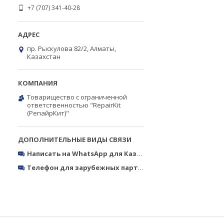
+7 (707) 341-40-28
пр. Рыскулова 82/2, Алматы,
Казахстан
Товарищество с ограниченной
ответственностью "RepairKit
(РепайрКит)"
Написать на WhatsApp для Казахстана
https://wa.me/770
Телефон для зарубежных партнёров
Тел.: +380050327773