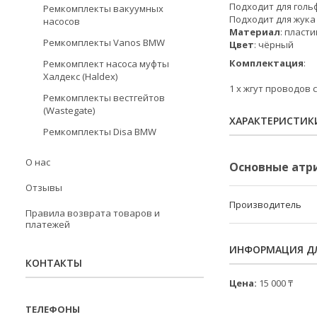
Подходит для гольф
Ремкомплекты вакуумных
Подходит для жука 
насосов
Материал
: пласти
Ремкомплекты Vanos BMW
Цвет
: чёрный
Комплектация
:
Ремкомплект насоса муфты
Халдекс (Haldex)
1 х жгут проводов
Ремкомплекты вестгейтов
(Wastegate)
ХАРАКТЕРИСТИК
Ремкомплекты Disa BMW
О нас
Основные атр
Отзывы
Производитель
Правила возврата товаров и
платежей
ИНФОРМАЦИЯ ДЛ
КОНТАКТЫ
Цена:
15 000 ₸