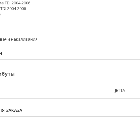
а TDI 2004-2006
TDI 2004-2006
к
 свечи накаливания
И
ибуты
JETTA
Я ЗАКАЗА