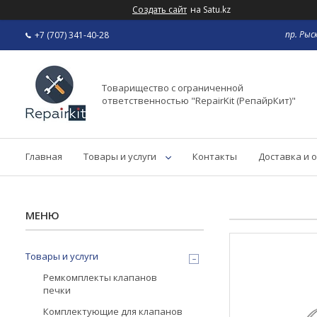
Создать сайт
на Satu.kz
пр. Рыс
+7 (707) 341-40-28
Товарищество с ограниченной
ответственностью "RepairKit (РепайрКит)"
Главная
Товары и услуги
Контакты
Доставка и 
Товары и услуги
Ремкомплекты клапанов
печки
Комплектующие для клапанов