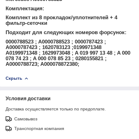
Комплектация:
Комплект из 8 прокладок/уплотнителей + 4
фильтр-сеточки
Подходит для следующих номеров форсунок:
0000788523 ; A0000788523 ; 0000787423 ;
A0000787423 ; 1620783123 ;0199971348
A0199971348 ; 1629973048 ; A 019 997 13 48 ; A 000
078 74 23 ; A 000 078 85 23 ; 0280155821 ;
A0000788723; A000078872380;
Скрыть
Условия доставки
Доставка осуществляется только по предоплате.
Самовывоз
Транспортная компания