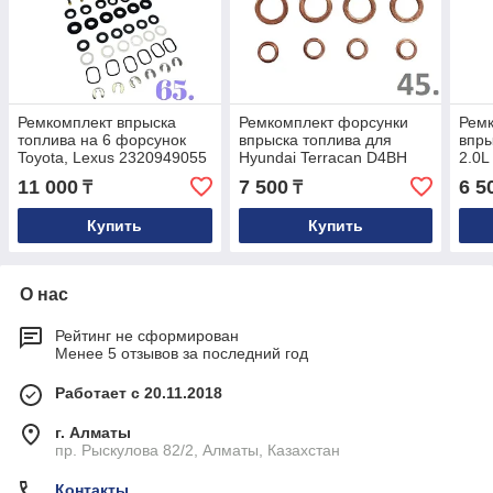
Ремкомплект впрыска
Ремкомплект форсунки
Рем
топлива на 6 форсунок
впрыска топлива для
впры
Toyota, Lexus 2320949055
Hyundai Terracan D4BH
2.0L
028
11 000
7 500
6 5
₸
₸
Купить
Купить
О нас
Рейтинг не сформирован
Менее 5 отзывов за последний год
Работает с 20.11.2018
г. Алматы
пр. Рыскулова 82/2, Алматы, Казахстан
Контакты