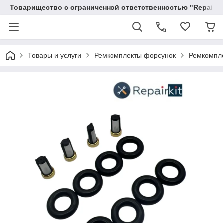
Товарищество с ограниченной ответственностью "RepairKit
Товары и услуги
Ремкомплекты форсунок
Ремкомпле