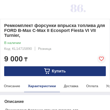
Ремкомплект форсунки впрыска топлива для
FORD B-Max C-Max II Ecosport Fiesta VI VII
Turnier,
В наличии
Код: KL14715890
Розница
9 000
₸
Купить
Описание
Характеристики
Доставка
Оплата
Ус
Описание
Ремкомплект форсунки впрыска топлива для