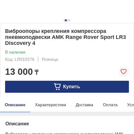
Виброопоры крепления компрессора
пневмоподвески AMK Range Rover Sport LR3
Discovery 4
В наличии
Код: LR010376
Розница
13 000
₸
Купить
Описание
Характеристики
Доставка
Оплата
Усл
Описание
Виброопоры крепления компрессора пневмоподвески AMK