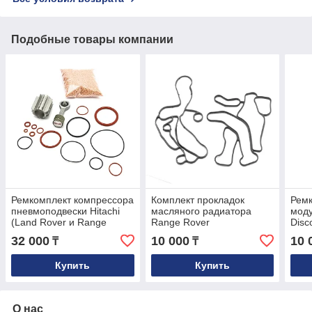
Подобные товары компании
Ремкомплект компрессора
Комплект прокладок
Рем
пневмоподвески Hitachi
масляного радиатора
моду
(Land Rover и Range
Range Rover
Disc
Rover)
L322/L405/L494 4.4 TDV8
Rang
32 000
10 000
10 
₸
₸
и 3.0 TDV6 LR022895
Купить
Купить
О нас