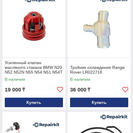
Усиленный клапан
масляного стакана BMW N20
Тройник охлаждения Range
N52 N52N N55 N54 N51 N54T
Rover LR022718
S55 N26 N53 OEM
В наличии
В наличии
11428683206
19 000
36 000
₸
₸
Купить
Купить