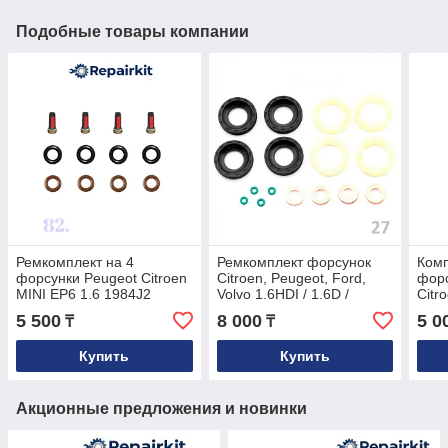
Подобные товары компании
Ремкомплект на 4
Ремкомплект форсунок
Комп
форсунки Peugeot Citroen
Citroen, Peugeot, Ford,
форс
MINI EP6 1.6 1984J2
Volvo 1.6HDI / 1.6D /
Citr
1984G7
1.6TDCI
5 500
8 000
5 0
₸
₸
Купить
Купить
Акционные предложения и новинки