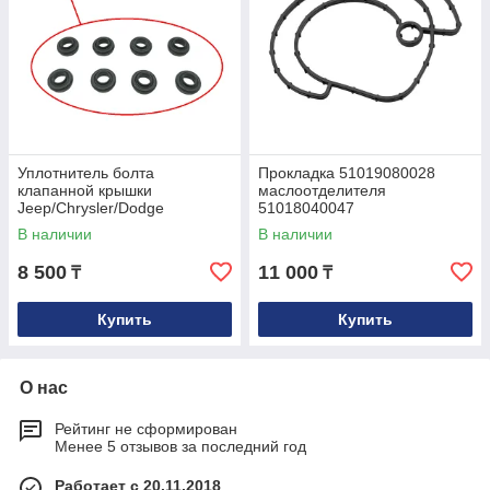
Уплотнитель болта
Прокладка 51019080028
клапанной крышки
маслоотделителя
Jeep/Chrysler/Dodge
51018040047
04884763AA
В наличии
В наличии
8 500
11 000
₸
₸
Купить
Купить
О нас
Рейтинг не сформирован
Менее 5 отзывов за последний год
Работает с 20.11.2018