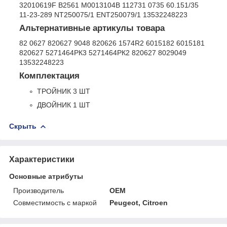
32010619F B2561 M0013104B 112731 0735 60.151/35
11-23-289 NT250075/1 ENT250079/1 13532248223
Альтернативные артикулы товара
82 0627 820627 9048 820626 1574R2 6015182 6015181
820627 5271464РК3 5271464РК2 820627 8029049
13532248223
Комплектация
ТРОЙНИК 3 ШТ
ДВОЙНИК 1 ШТ
Скрыть
Характеристики
Основные атрибуты
Производитель
OEM
Совместимость с маркой
Peugeot, Citroen