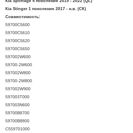
Кiа Sроrtаgе 4 поколение 2015 - 2022 (QL)
Кiа Stingеr 1 поколение 2017 - н.в. (СК)
Совместимость:
59700С5600
59700С5610
59700С5620
59700С5650
597002W600
59700-2W600
597002W800
59700-2W800
597002W900
597003Т000
597003N600
59700В8700
59700В8800
С559701000