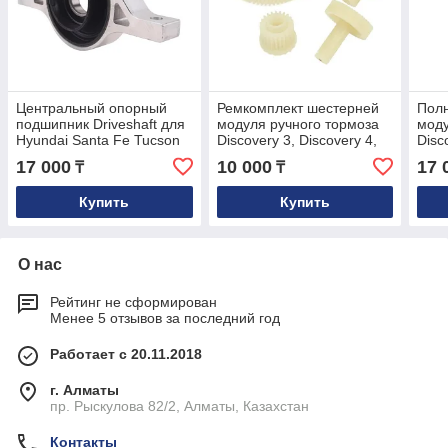
Центральный опорный
Ремкомплект шестерней
Пол
подшипник Driveshaft для
модуля ручного тормоза
моду
Hyundai Santa Fe Tucson
Discovery 3, Discovery 4,
Disc
KIA Sorento Sportage 2009
Range Rover Sport
17 000
10 000
17 
₸
₸
2010 2011 2012 2013 2014
2015 49575
Купить
Купить
О нас
Рейтинг не сформирован
Менее 5 отзывов за последний год
Работает с 20.11.2018
г. Алматы
пр. Рыскулова 82/2, Алматы, Казахстан
Контакты